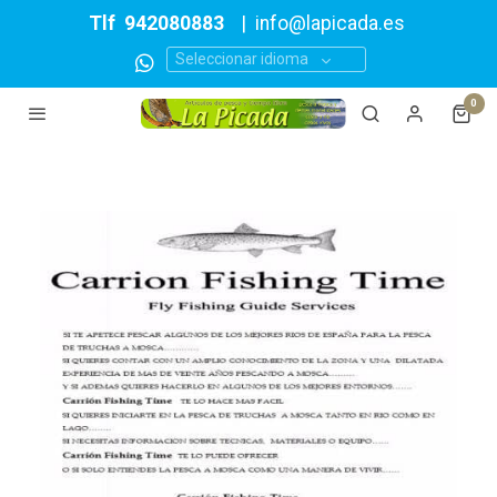
Tlf
942080883
|
info@lapicada.es
Seleccionar idioma
0