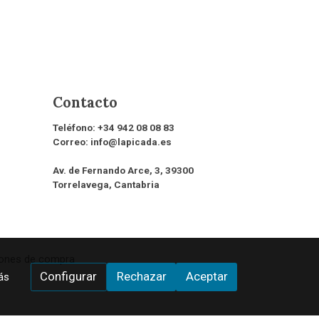
Contacto
Teléfono:
+34 942 08 08 83
Correo:
info@lapicada.es
Av. de Fernando Arce, 3, 39300
Torrelavega, Cantabria
iones de compra
Configurar
Rechazar
Aceptar
ás