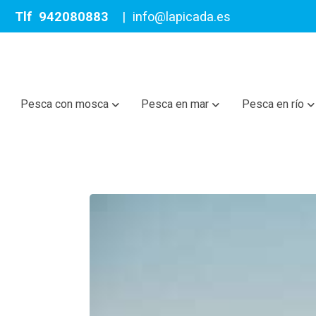
Tlf
942080883
|
info@lapicada.es
Pesca con mosca
Pesca en mar
Pesca en río