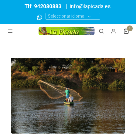
Tlf
942080883
|
info@lapicada.es
Seleccionar idioma
0