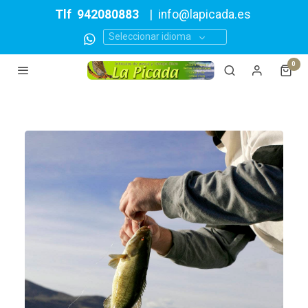
Tlf
942080883
|
info@lapicada.es
Seleccionar idioma
0