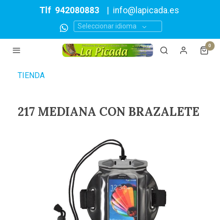
Tlf
942080883
|
info@lapicada.es
Seleccionar idioma
0
TIENDA
217 MEDIANA CON BRAZALETE