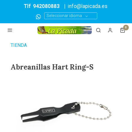
Tlf
942080883
|
info@lapicada.es
Seleccionar idioma
0
TIENDA
Abreanillas Hart Ring-S