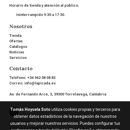
Horario de tienda y atención al publico.
Ininterrumpido 9:30 a 17:30.
Nosotros
Tienda
Ofertas
Catálogos
Noticias
Servicios
Contacto
Teléfono:
+34 942 08 08 83
Correo:
info@lapicada.es
Av. de Fernando Arce, 3, 39300 Torrelavega, Cantabria
Tomás Hoyuela Soto
utiliza cookies propias y terceros para
obtener datos estadísticos de la navegación de nuestros
Aviso legal
usuarios y mejorar nuestros servicios. Puedes configurar tus
Política de cookies