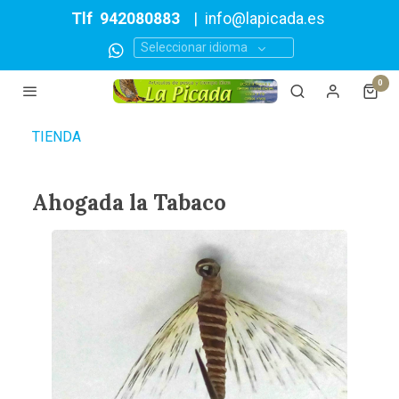
Tlf
942080883
|
info@lapicada.es
Seleccionar idioma
0
TIENDA
Ahogada la Tabaco