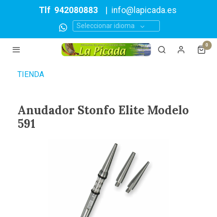
Tlf
942080883
|
info@lapicada.es
Seleccionar idioma
0
TIENDA
Anudador Stonfo Elite Modelo
591