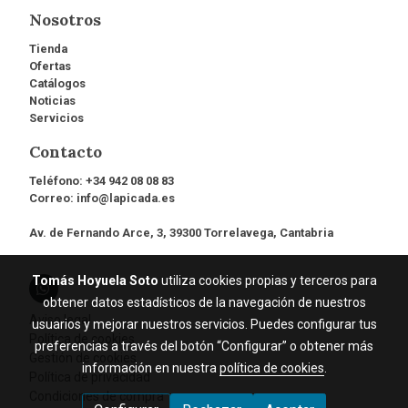
Nosotros
Tienda
Ofertas
Catálogos
Noticias
Servicios
Contacto
Teléfono:
+34 942 08 08 83
Correo:
info@lapicada.es
Av. de Fernando Arce, 3, 39300 Torrelavega, Cantabria
Tomás Hoyuela Soto
utiliza cookies propias y terceros para
obtener datos estadísticos de la navegación de nuestros
Aviso legal
usuarios y mejorar nuestros servicios. Puedes configurar tus
Política de cookies
preferencias a través del botón “Configurar” o obtener más
Gestión de cookies
información en nuestra
política de cookies
.
Política de privacidad
Condiciones de compra