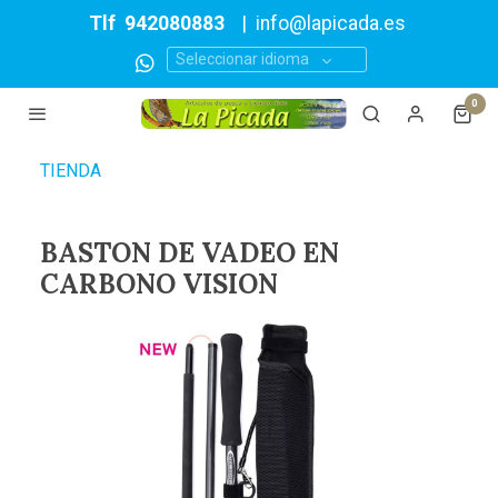
Tlf
942080883
|
info@lapicada.es
Seleccionar idioma
0
TIENDA
BASTON DE VADEO EN
CARBONO VISION