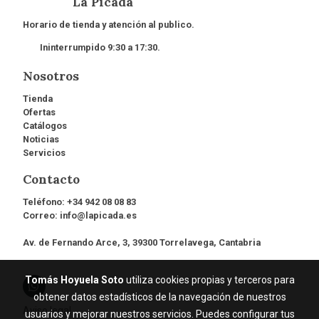
La Picada
Horario de tienda y atención al publico.
Ininterrumpido 9:30 a 17:30.
Nosotros
Tienda
Ofertas
Catálogos
Noticias
Servicios
Contacto
Teléfono:
+34 942 08 08 83
Correo:
info@lapicada.es
Av. de Fernando Arce, 3, 39300 Torrelavega, Cantabria
Tomás Hoyuela Soto
utiliza cookies propias y terceros para
obtener datos estadísticos de la navegación de nuestros
Aviso legal
usuarios y mejorar nuestros servicios. Puedes configurar tus