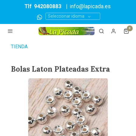
Tlf
942080883
|
info@lapicada.es
Seleccionar idioma
0
TIENDA
Bolas Laton Plateadas Extra