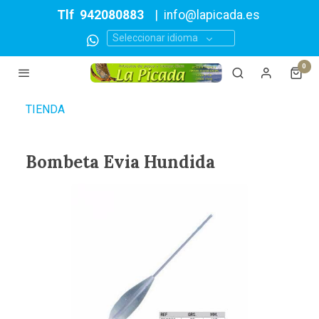
Tlf
942080883
|
info@lapicada.es
Seleccionar idioma
0
TIENDA
Bombeta Evia Hundida