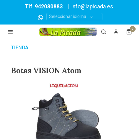
Tlf
942080883
|
info@lapicada.es
Seleccionar idioma
0
TIENDA
Botas VISION Atom