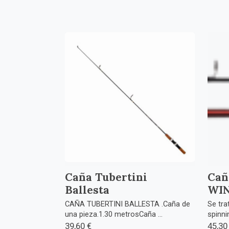
Caña Tubertini
Cañ
Ballesta
WI
CAÑA TUBERTINI BALLESTA .Caña de
Se tra
una pieza.1.30 metrosCaña ...
spinni
39,60 €
45,30