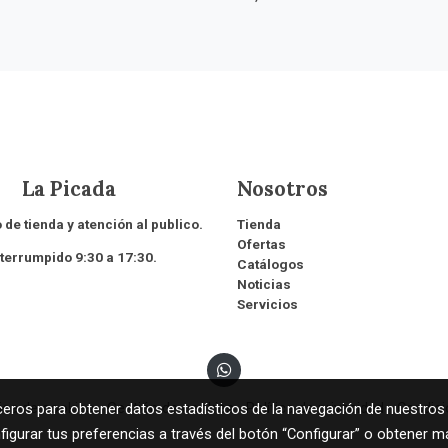
 Picada
Nosotros
 de tienda y atención al publico.
Tienda
Ofertas
rrumpido 9:30 a 17:30.
Catálogos
Noticias
Servicios
tica de cookies
Gestión de cookies
Política de privacidad
Condic
rceros para obtener datos estadísticos de la navegación de nuestros
figurar tus preferencias a través del botón “Configurar” o obtener m