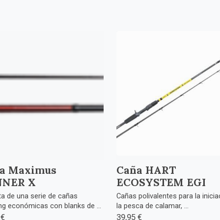
a Maximus
Caña HART
NNER X
ECOSYSTEM EGI
ta de una serie de cañas
Cañas polivalentes para la inicia
ng económicas con blanks de ...
la pesca de calamar, ...
 €
39,95 €