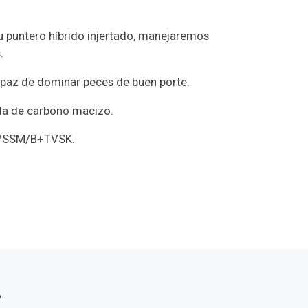
.
su puntero híbrido injertado, manejaremos
.
capaz de dominar peces de buen porte.
ida de carbono macizo.
I VSSM/B+TVSK.
s