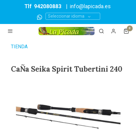
Tlf
942080883
|
info@lapicada.es
Seleccionar idioma
0
TIENDA
CaÑa Seika Spirit Tubertini 240