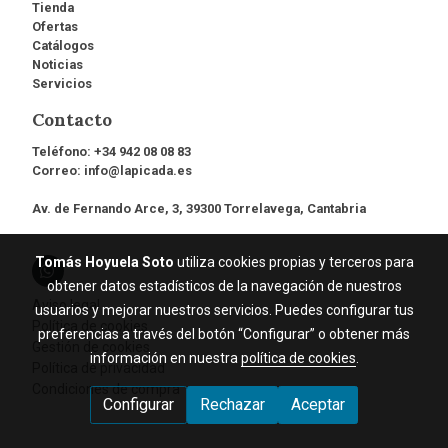
Tienda
Ofertas
Catálogos
Noticias
Servicios
Contacto
Teléfono:
+34 942 08 08 83
Correo:
info@lapicada.es
Av. de Fernando Arce, 3, 39300 Torrelavega, Cantabria
Tomás Hoyuela Soto
utiliza cookies propias y terceros para
obtener datos estadísticos de la navegación de nuestros
Aviso legal
usuarios y mejorar nuestros servicios. Puedes configurar tus
Política de cookies
preferencias a través del botón “Configurar” o obtener más
Gestión de cookies
información en nuestra
política de cookies
.
Política de privacidad
Condiciones de compra
Configurar
Rechazar
Aceptar