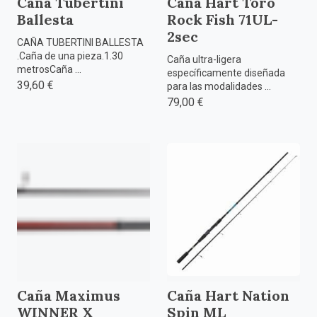
Caña Tubertini
Caña Hart Toro
Ballesta
Rock Fish 71UL-
2sec
CAÑA TUBERTINI BALLESTA
.Caña de una pieza.1.30
Caña ultra-ligera
metrosCaña ...
específicamente diseñada
39,60 €
para las modalidades ...
79,00 €
Caña Maximus
Caña Hart Nation
WINNER X
Spin ML