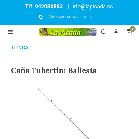
Tlf
942080883
|
info@lapicada.es
Seleccionar idioma
0
TIENDA
Caña Tubertini Ballesta