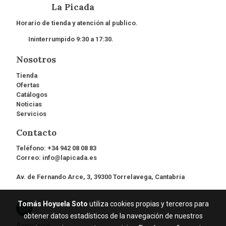
La Picada
Horario de tienda y atención al publico.
Ininterrumpido 9:30 a 17:30.
Nosotros
Tienda
Ofertas
Catálogos
Noticias
Servicios
Contacto
Teléfono:
+34 942 08 08 83
Correo:
info@lapicada.es
Av. de Fernando Arce, 3, 39300 Torrelavega, Cantabria
Tomás Hoyuela Soto
utiliza cookies propias y terceros para
obtener datos estadísticos de la navegación de nuestros
Aviso legal