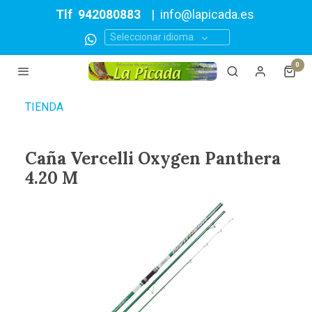
Tlf
942080883
|
info@lapicada.es
Seleccionar idioma
0
TIENDA
Caña Vercelli Oxygen Panthera
4.20 M