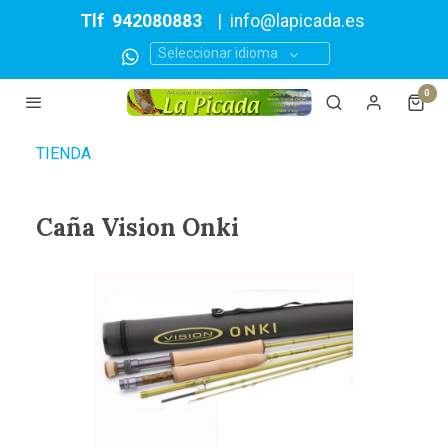
Tlf
942080883
|
info@lapicada.es
Seleccionar idioma
0
TIENDA
Caña Vision Onki