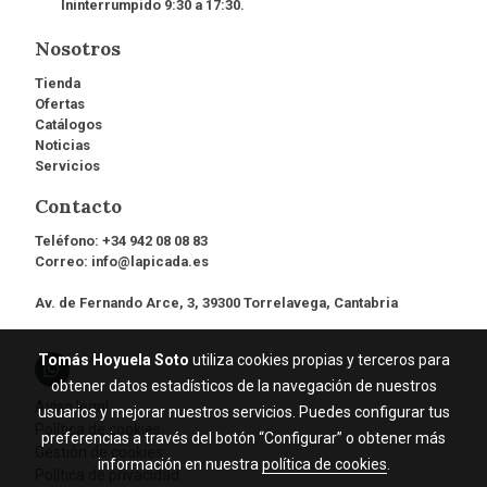
Ininterrumpido 9:30 a 17:30.
Nosotros
Tienda
Ofertas
Catálogos
Noticias
Servicios
Contacto
Teléfono:
+34 942 08 08 83
Correo:
info@lapicada.es
Av. de Fernando Arce, 3, 39300 Torrelavega, Cantabria
Tomás Hoyuela Soto
utiliza cookies propias y terceros para
obtener datos estadísticos de la navegación de nuestros
Aviso legal
usuarios y mejorar nuestros servicios. Puedes configurar tus
Política de cookies
preferencias a través del botón “Configurar” o obtener más
Gestión de cookies
información en nuestra
política de cookies
.
Política de privacidad