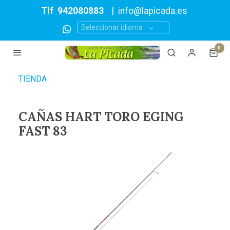
Tlf
942080883
|
info@lapicada.es
Seleccionar idioma
0
TIENDA
CAÑAS HART TORO EGING
FAST 83