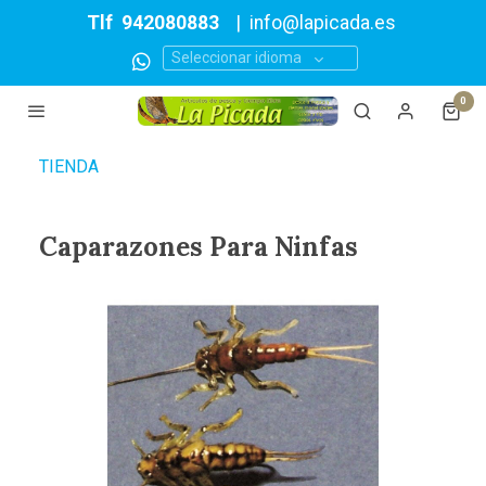
Tlf
942080883
|
info@lapicada.es
Seleccionar idioma
0
TIENDA
Caparazones Para Ninfas