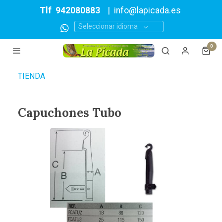
Tlf
942080883
|
info@lapicada.es
Seleccionar idioma
0
TIENDA
Capuchones Tubo