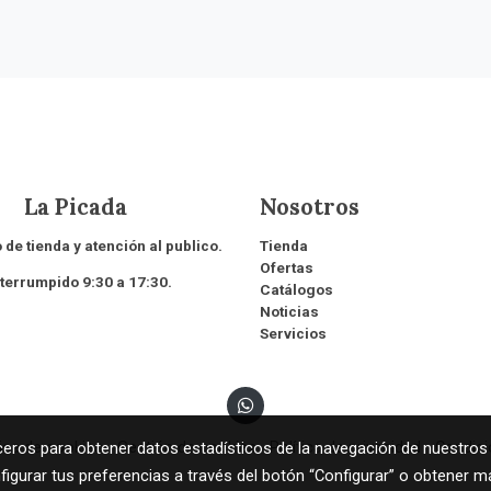
 Picada
Nosotros
 de tienda y atención al publico.
Tienda
Ofertas
rrumpido 9:30 a 17:30.
Catálogos
Noticias
Servicios
tica de cookies
Gestión de cookies
Política de privacidad
Condic
rceros para obtener datos estadísticos de la navegación de nuestros
figurar tus preferencias a través del botón “Configurar” o obtener m