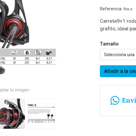
Referencia:
fire-z
Carrete9+1 roda
grafito, ideal p
Tamaño
Selecciona una
Añadir a la ce
pliar la imagen
Env