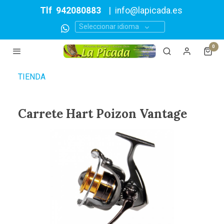
Tlf
942080883
|
info@lapicada.es
Seleccionar idioma
0
TIENDA
Carrete Hart Poizon Vantage