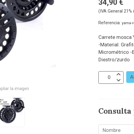
34,90 €
(IVA General 21% i
Referencia:
yarna-
Carrete mosca Y
-Material: Graf
Micrométrico -B
Diestro/zurdo
A
pliar la imagen
Consulta