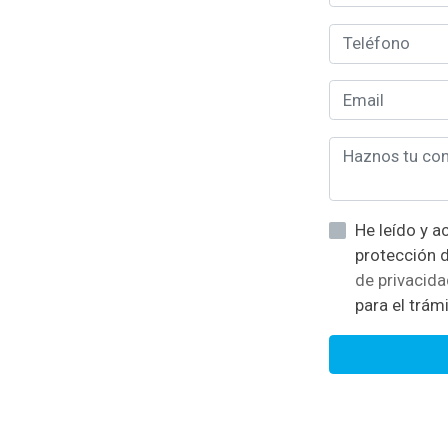
He leído y acepto la informació
de privacid
para el trámi