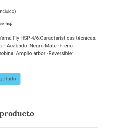
ncluido)
reel-hsp
arna Fly HSP 4/6.Características técnicas:
ito - Acabado: Negro Mate -Freno:
obina: Amplio arbor -Reversible:
gotado
 producto