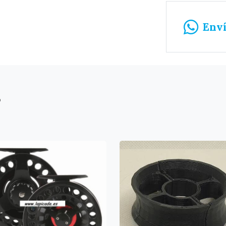
Env
s