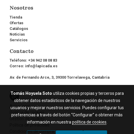
Nosotros
Tienda
Ofertas
Catálogos
Noticias
Servicios
Contacto
Teléfono:
+34 942 08 08 83
Correo:
info@lapicada.es
Av. de Fernando Arce, 3, 39300 Torrelavega, Cantabria
Tomás Hoyuela Soto
utiliza cookies propias y terceros para
obtener datos estadísticos de la navegación de nuestros
Aviso legal
usuarios y mejorar nuestros servicios. Puedes configurar tus
Política de cookies
preferencias a través del botón “Configurar” o obtener más
Gestión de cookies
información en nuestra
política de cookies
.
Política de privacidad
Condiciones de compra