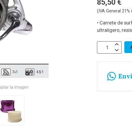
85,50 €
(IVA General 21% i
• Carrete de su
ultraligero, resi
Env
pliar la imagen