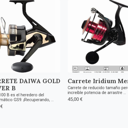
RRETE DAIWA GOLD
Carrete Iridium Me
VER B
Carrete de reducido tamaño per
increíble potencia de arrastre ...
100 B es el heredero del
45,00 €
ático GS9. ¡Recuperando, ...
 €