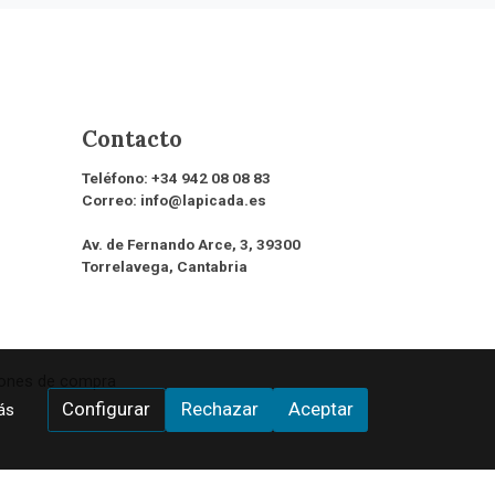
Contacto
Teléfono:
+34 942 08 08 83
Correo:
info@lapicada.es
Av. de Fernando Arce, 3, 39300
Torrelavega, Cantabria
iones de compra
Configurar
Rechazar
Aceptar
ás