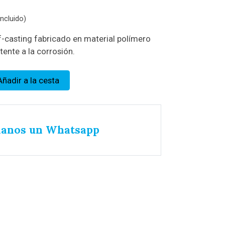
ncluido)
rf-casting fabricado en material polímero
stente a la corrosión.
Añadir a la cesta
íanos un Whatsapp