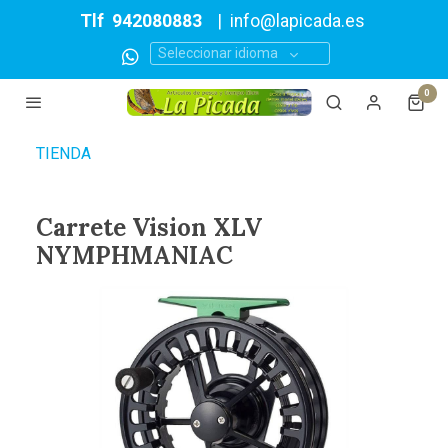
Tlf
942080883
|
info@lapicada.es
Seleccionar idioma
0
TIENDA
Carrete Vision XLV
NYMPHMANIAC