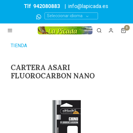
Tlf
942080883
|
info@lapicada.es
Seleccionar idioma
0
TIENDA
CARTERA ASARI
FLUOROCARBON NANO