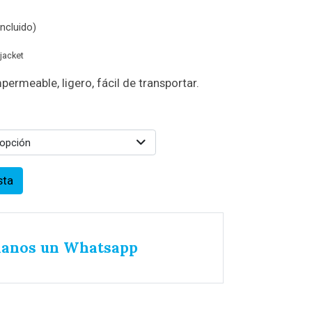
ncluido)
jacket
ermeable, ligero, fácil de transportar.
 opción
sta
íanos un Whatsapp