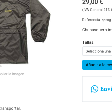
29,00 €
(IVA General 21% i
Referencia:
spring-
Chubasquero imp
Tallas
Selecciona una
Añadir a la ce
pliar la imagen
Env
transportar.