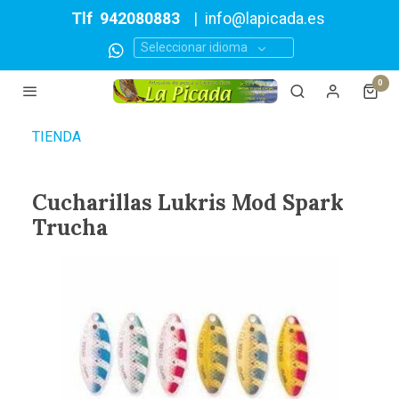
Tlf
942080883
|
info@lapicada.es
Seleccionar idioma
0
TIENDA
Cucharillas Lukris Mod Spark
Trucha