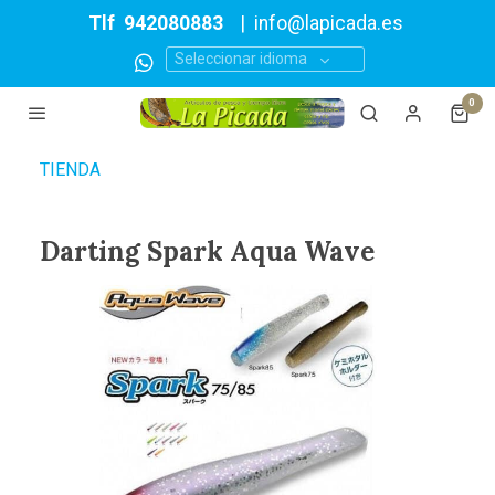
Tlf
942080883
|
info@lapicada.es
Seleccionar idioma
0
TIENDA
Darting Spark Aqua Wave