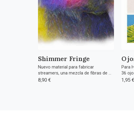
Shimmer Fringe
Ojo
Nuevo material para fabricar
Para H
streamers, una mezcla de fibras de ...
36 ojo
8,90 €
1,95 