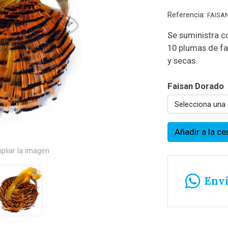
Referencia:
FAISA
Se suministra c
10 plumas de f
y secas.
Faisan Dorado
Selecciona una
Añadir a la ce
pliar la imagen
Env