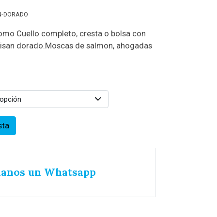
N-DORADO
omo Cuello completo, cresta o bolsa con
aisan dorado.Moscas de salmon, ahogadas
 opción
sta
íanos un Whatsapp