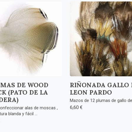
UMAS DE WOOD
RIÑONADA GALLO 
K (PATO DE LA
LEON PARDO
DERA)
Mazos de 12 plumas de gallo d
6,60 €
onfeccionar alas de moscas ,
ura blanda y fácil ...
€