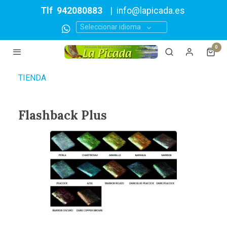
Tlf
942080883
|
info@lapicada.es
Seleccionar idioma
0
TIENDA
Flashback Plus