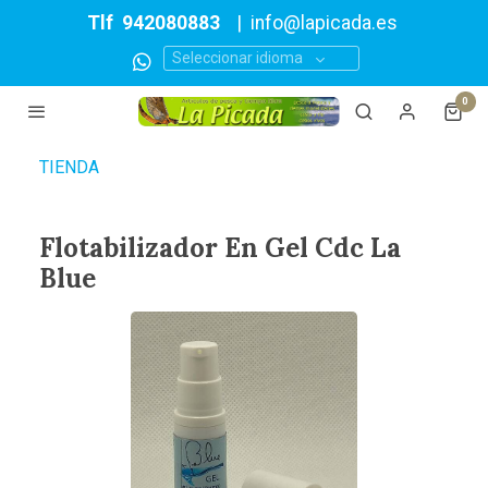
Tlf
942080883
|
info@lapicada.es
Seleccionar idioma
0
TIENDA
Flotabilizador En Gel Cdc La
Blue