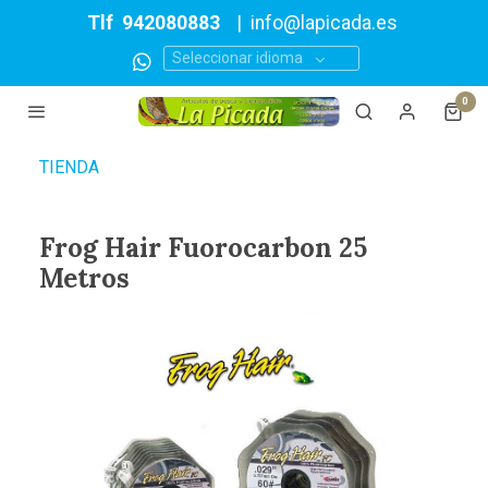
Tlf
942080883
|
info@lapicada.es
Seleccionar idioma
0
TIENDA
Frog Hair Fuorocarbon 25
Metros