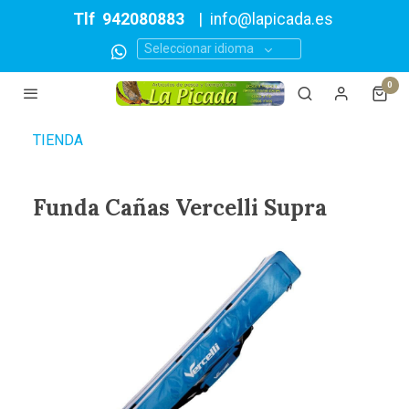
Tlf
942080883
|
info@lapicada.es
Seleccionar idioma
0
TIENDA
Funda Cañas Vercelli Supra