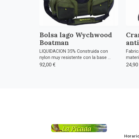
Bolsa lago Wychwood
Cra
Boatman
ant
LIQUIDACION 35% Construida con
Fabri
nylon muy resistente con la base ...
materi
92,00 €
24,90
La
Horario