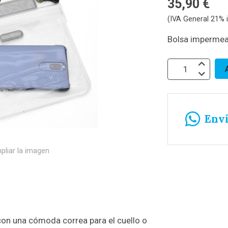
35,90 €
(IVA General 21% i
Bolsa impermeab
Env
pliar la imagen
on una cómoda correa para el cuello o