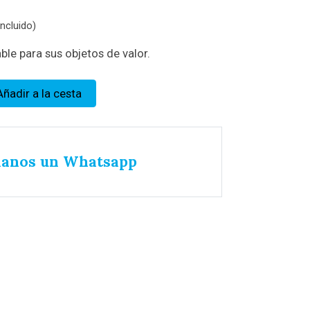
ncluido)
le para sus objetos de valor.
Añadir a la cesta
íanos un Whatsapp