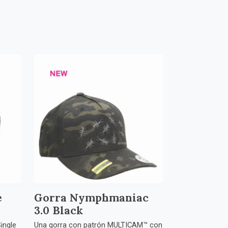
e
Gorra Nymphmaniac
3.0 Black
ingle
Una gorra con patrón MULTICAM™ con