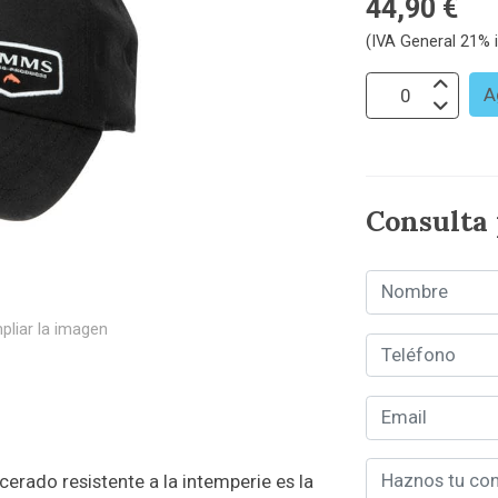
44,90 €
(IVA General 21% i
A
Consulta
pliar la imagen
erado resistente a la intemperie es la