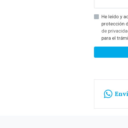
He leído y acepto la informació
de privacid
para el trámi
Env