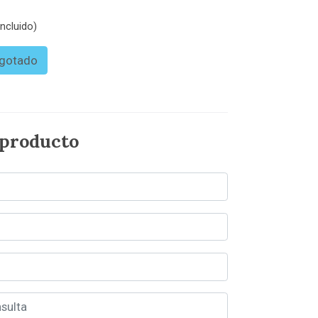
ncluido)
gotado
 producto