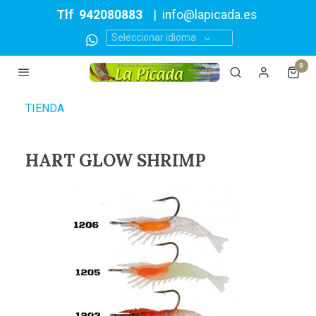
Tlf
942080883
|
info@lapicada.es
Seleccionar idioma
0
TIENDA
HART GLOW SHRIMP