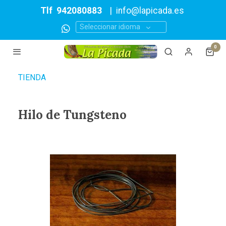
Tlf
942080883
|
info@lapicada.es
Seleccionar idioma
0
TIENDA
Hilo de Tungsteno