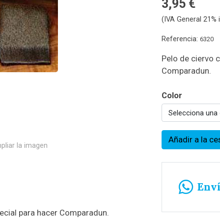
3,95 €
(IVA General 21% i
Referencia:
6320
Pelo de ciervo c
Comparadun.
Color
Selecciona una
Añadir a la ce
pliar la imagen
Env
special para hacer Comparadun.