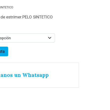
SINTETICO
e de estrímer.PELO SINTETICO
 opción
sta
íanos un Whatsapp