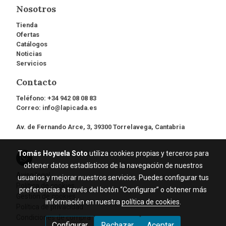
Nosotros
Tienda
Ofertas
Catálogos
Noticias
Servicios
Contacto
Teléfono:
+34 942 08 08 83
Correo:
info@lapicada.es
Av. de Fernando Arce, 3, 39300 Torrelavega, Cantabria
Tomás Hoyuela Soto
utiliza cookies propias y terceros para
obtener datos estadísticos de la navegación de nuestros
Aviso legal
usuarios y mejorar nuestros servicios. Puedes configurar tus
Política de cookies
preferencias a través del botón “Configurar” o obtener más
Gestión de cookies
información en nuestra
política de cookies
.
Política de privacidad
Condiciones de compra
Configurar
Rechazar
Aceptar