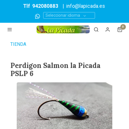
Tlf
942080883
|
info@lapicada.es
Seleccionar idioma
0
TIENDA
Perdigon Salmon la Picada
PSLP 6