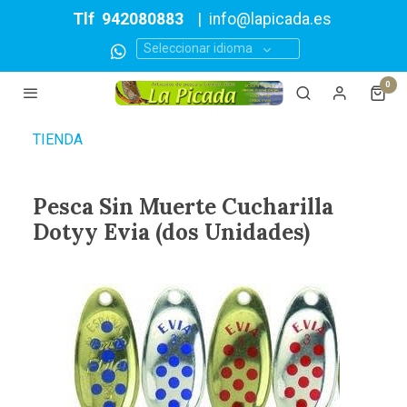
Tlf
942080883
|
info@lapicada.es
Seleccionar idioma
0
TIENDA
Pesca Sin Muerte Cucharilla
Dotyy Evia (dos Unidades)