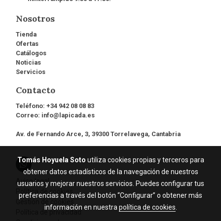
Nosotros
Tienda
Ofertas
Catálogos
Noticias
Servicios
Contacto
Teléfono:
+34 942 08 08 83
Correo:
info@lapicada.es
Av. de Fernando Arce, 3, 39300 Torrelavega, Cantabria
Tomás Hoyuela Soto
utiliza cookies propias y terceros para
obtener datos estadísticos de la navegación de nuestros
Aviso legal
usuarios y mejorar nuestros servicios. Puedes configurar tus
Política de cookies
preferencias a través del botón “Configurar” o obtener más
Gestión de cookies
información en nuestra
política de cookies
.
Política de privacidad