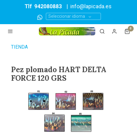
Tlf
942080883
|
info@lapicada.es
Seleccionar idioma
0
TIENDA
Pez plomado HART DELTA
FORCE 120 GRS