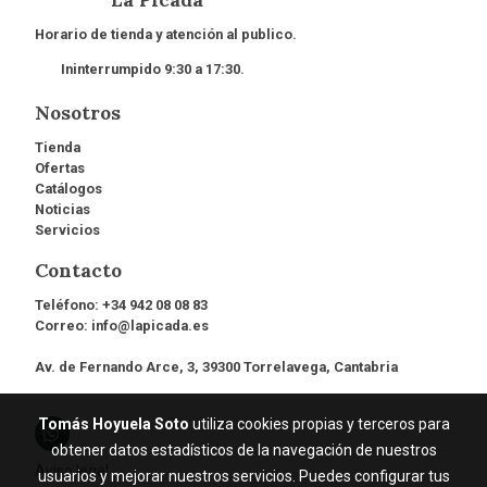
La Picada
Horario de tienda y atención al publico.
Ininterrumpido 9:30 a 17:30.
Nosotros
Tienda
Ofertas
Catálogos
Noticias
Servicios
Contacto
Teléfono:
+34 942 08 08 83
Correo:
info@lapicada.es
Av. de Fernando Arce, 3, 39300 Torrelavega, Cantabria
Tomás Hoyuela Soto
utiliza cookies propias y terceros para
obtener datos estadísticos de la navegación de nuestros
Aviso legal
usuarios y mejorar nuestros servicios. Puedes configurar tus