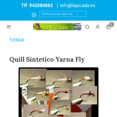
Tlf
942080883
|
info@lapicada.es
Seleccionar idioma
0
TIENDA
Quill Sintetico Yarna Fly