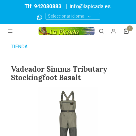
Tlf
942080883
|
info@lapicada.es
Seleccionar idioma
0
TIENDA
Vadeador Simms Tributary
Stockingfoot Basalt