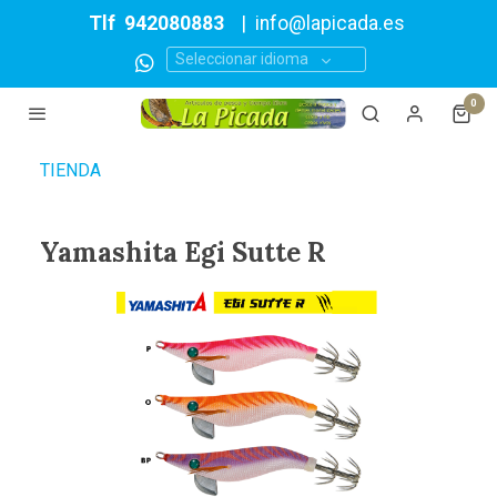
Tlf
942080883
|
info@lapicada.es
Seleccionar idioma
0
TIENDA
Yamashita Egi Sutte R