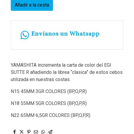
Añadir a la cesta
Envíanos un Whatsapp
YAMASHITA incrementa la carta de color del EGI
SUTTE R añadiendo la librea “clasica” de estos cebos
utilizada en nuestras costas.
N15 45MM 3GR COLORES (BP,O,P,R)
N18 55MM 5GR COLORES (BP,O,P,R)
N22 65MM 6,5GR COLORES (BP,O,P,R)