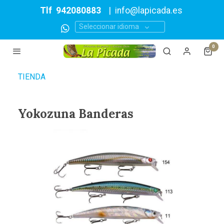
Tlf
942080883
|
info@lapicada.es
Seleccionar idioma
0
TIENDA
Yokozuna Banderas